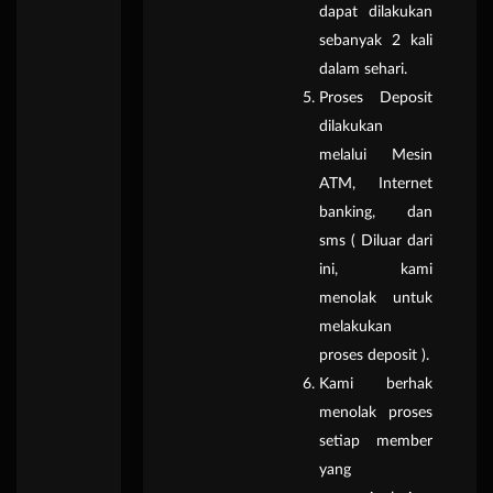
dapat dilakukan
sebanyak 2 kali
dalam sehari.
Proses Deposit
dilakukan
melalui Mesin
ATM, Internet
banking, dan
sms ( Diluar dari
ini, kami
menolak untuk
melakukan
proses deposit ).
Kami berhak
menolak proses
setiap member
yang