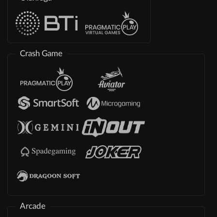
Crash Game
Arcade