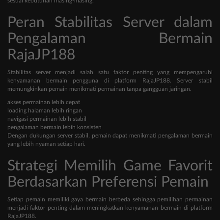
sesuai kebutuhan masing-masing.
Peran Stabilitas Server dalam
Pengalaman Bermain
RajaJP188
Stabilitas server menjadi salah satu faktor penting yang mempengaruhi
kenyamanan bermain pengguna di platform RajaJP188. Server stabil
memungkinkan pemain menikmati permainan tanpa gangguan jaringan.
akses permainan lebih cepat
loading halaman lebih ringan
navigasi permainan lebih stabil
pengalaman bermain lebih konsisten
Dengan dukungan server stabil, pemain dapat menikmati pengalaman bermain
yang lebih nyaman setiap hari.
Strategi Memilih Game Favorit
Berdasarkan Preferensi Pemain
Setiap pemain memiliki gaya bermain berbeda sehingga pemilihan permainan
menjadi faktor penting dalam meningkatkan kenyamanan bermain di platform
RajaJP188.