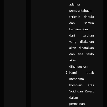
adanya
pemberitahuan
terlebih dahulu
dan semua
kemenangan
dari taruhan
yang dilakukan
akan dibatalkan
dan sisa saldo
akan
dihanguskan.
Kami tidak
menerima
komplain atas
Void dan Reject
dalam
permainan,