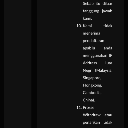
Sebab itu diluar
tanggung jawab
kami.
Kami tidak
menerima
pendaftaran
apabila anda
menggunakan IP
Address Luar
Negri (Malaysia,
Singapore,
Hongkong,
Cambodia,
China).
Proses
Withdraw atau
penarikan tidak