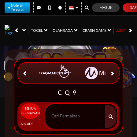
Main di
MASUK
DAF
Telegram
NO
RACE
TOGEL
OLAHRAGA
CRASH GAME
ARCADE
CQ9
SEMUA
PERMAINAN
ARCADE