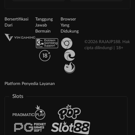
Bersertifikasi
Tanggung
Browser
Dari
Jawab
Yang
Bermain
Didukung
©2026 RAJAJP188. Hak
cipta dilindungi | 18+
Platform Penyedia Layanan
Slots