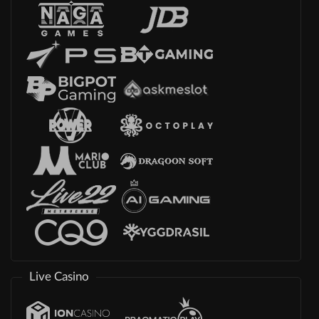
Live Casino