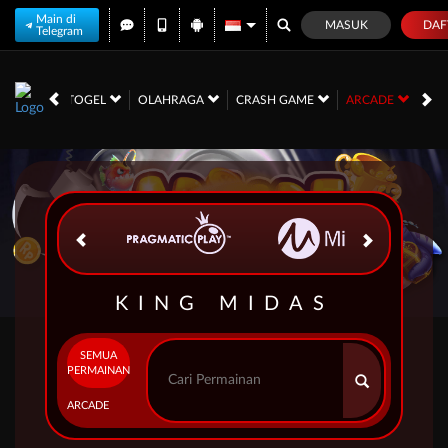
Main di
MASUK
DAF
Telegram
RACE
TOGEL
OLAHRAGA
CRASH GAME
ARCADE
E-
KING MIDAS
SEMUA
PERMAINAN
ARCADE