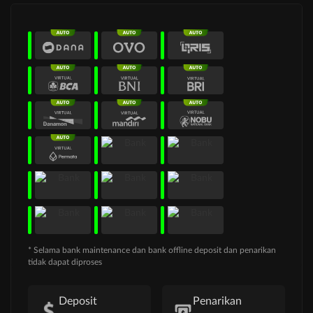
* Selama bank maintenance dan bank offline deposit dan penarikan
tidak dapat diproses
Deposit
Penarikan