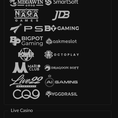
Live Casino