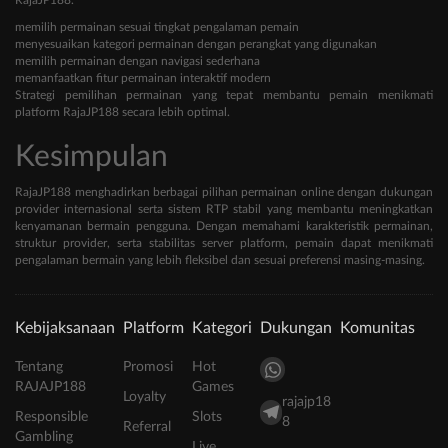
RajaJP188.
memilih permainan sesuai tingkat pengalaman pemain
menyesuaikan kategori permainan dengan perangkat yang digunakan
memilih permainan dengan navigasi sederhana
memanfaatkan fitur permainan interaktif modern
Strategi pemilihan permainan yang tepat membantu pemain menikmati
platform RajaJP188 secara lebih optimal.
Kesimpulan
RajaJP188 menghadirkan berbagai pilihan permainan online dengan dukungan
provider internasional serta sistem RTP stabil yang membantu meningkatkan
kenyamanan bermain pengguna. Dengan memahami karakteristik permainan,
struktur provider, serta stabilitas server platform, pemain dapat menikmati
pengalaman bermain yang lebih fleksibel dan sesuai preferensi masing-masing.
Kebijaksanaan
Platform
Kategori
Dukungan
Komunitas
Tentang
Promosi
Hot
RAJAJP188
Games
Loyalty
rajajp18
Responsible
Slots
8
Referral
Gambling
Live