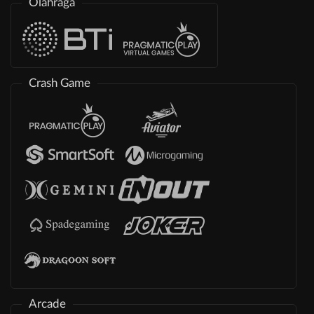
Olahraga
Crash Game
Arcade