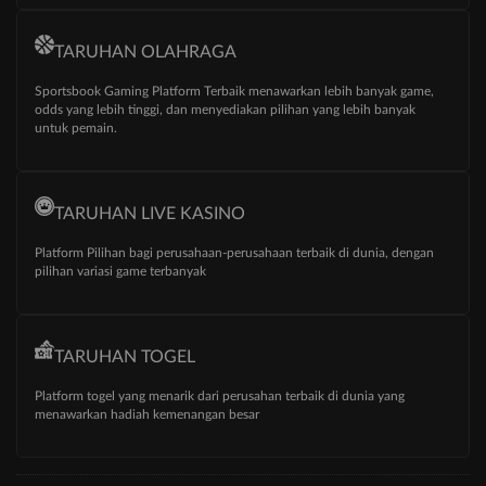
TARUHAN OLAHRAGA
Sportsbook Gaming Platform Terbaik menawarkan lebih banyak game,
odds yang lebih tinggi, dan menyediakan pilihan yang lebih banyak
untuk pemain.
TARUHAN LIVE KASINO
Platform Pilihan bagi perusahaan-perusahaan terbaik di dunia, dengan
pilihan variasi game terbanyak
TARUHAN TOGEL
Platform togel yang menarik dari perusahan terbaik di dunia yang
menawarkan hadiah kemenangan besar