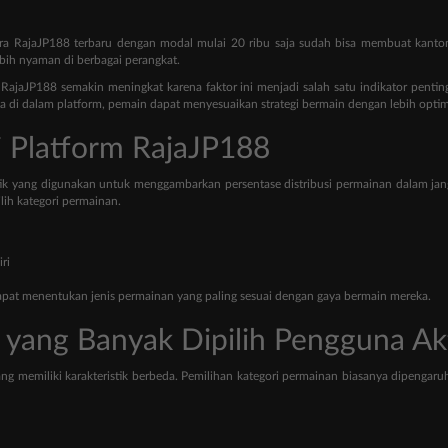
RajaJP188 terbaru dengan modal mulai 20 ribu saja sudah bisa membuat kantong an
bih nyaman di berbagai perangkat.
RajaJP188 semakin meningkat karena faktor ini menjadi salah satu indikator pen
a di dalam platform, pemain dapat menyesuaikan strategi bermain dengan lebih optim
Platform RajaJP188
stik yang digunakan untuk menggambarkan persentase distribusi permainan dalam ja
ih kategori permainan.
ri
at menentukan jenis permainan yang paling sesuai dengan gaya bermain mereka.
yang Banyak Dipilih Pengguna Akt
memiliki karakteristik berbeda. Pemilihan kategori permainan biasanya dipengaruhi o