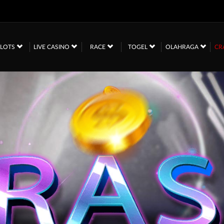
SLOTS
LIVE CASINO
RACE
TOGEL
OLAHRAGA
CR