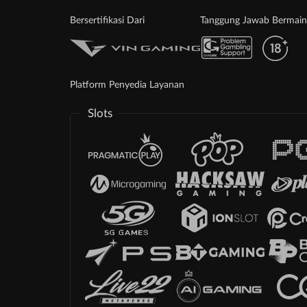
Bersertifikasi Dari
Tanggung Jawab Bermain
Platform Penyedia Layanan
Slots