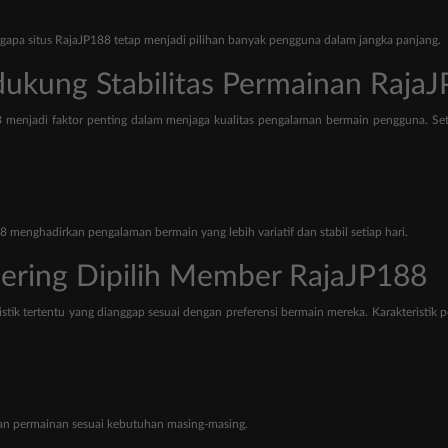
engapa situs RajaJP188 tetap menjadi pilihan banyak pengguna dalam jangka panjang.
ukung Stabilitas Permainan Raja
88 menjadi faktor penting dalam menjaga kualitas pengalaman bermain pengguna. Se
8 menghadirkan pengalaman bermain yang lebih variatif dan stabil setiap hari.
Sering Dipilih Member RajaJP188
istik tertentu yang dianggap sesuai dengan preferensi bermain mereka. Karakterist
han permainan sesuai kebutuhan masing-masing.