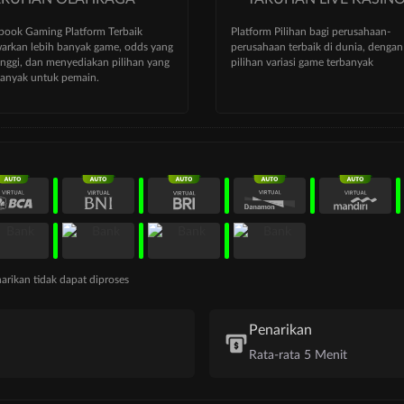
book Gaming Platform Terbaik
Platform Pilihan bagi perusahaan-
rkan lebih banyak game, odds yang
perusahaan terbaik di dunia, dengan
tinggi, dan menyediakan pilihan yang
pilihan variasi game terbanyak
banyak untuk pemain.
arikan tidak dapat diproses
Penarikan
Rata-rata 5 Menit