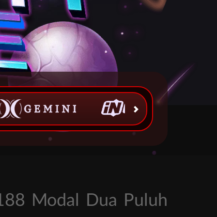
p188 Modal Dua Puluh